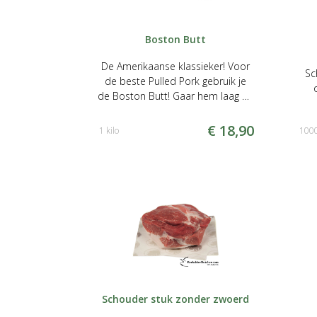
Boston Butt
De Amerikaanse klassieker! Voor
Sc
de beste Pulled Pork gebruik je
de Boston Butt! Gaar hem laag en
traag op de bbq.
€ 18,90
1 kilo
100
Schouder stuk zonder zwoerd