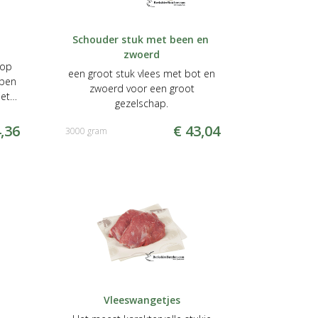
Schouder stuk met been en 
zwoerd
 op
een groot stuk vlees met bot en
bben
zwoerd voor een groot
iets
gezelschap.
,36
€ 43,04
3000 gram
Vleeswangetjes