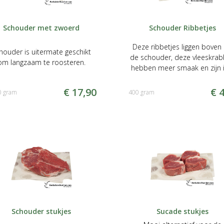
Schouder met zwoerd
Schouder Ribbetjes
Deze ribbetjes liggen boven
houder is uitermate geschikt
de schouder, deze vleeskra
om langzaam te roosteren.
hebben meer smaak en zijn 
grover van draad dan de
gebruikelijke spare rib
€ 17,90
€ 4
0 gram
400 gram
Schouder stukjes
Sucade stukjes