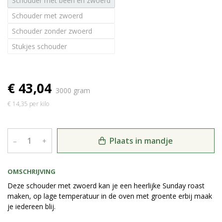
Schouder met been en zwoerd
Schouder met zwoerd
Schouder zonder zwoerd
Stukjes schouder
€ 43,04
3000 gram
€ 14,35 per kilo
Plaats in mandje
–
+
OMSCHRIJVING
Deze schouder met zwoerd kan je een heerlijke Sunday roast
maken, op lage temperatuur in de oven met groente erbij maak
je iedereen blij.