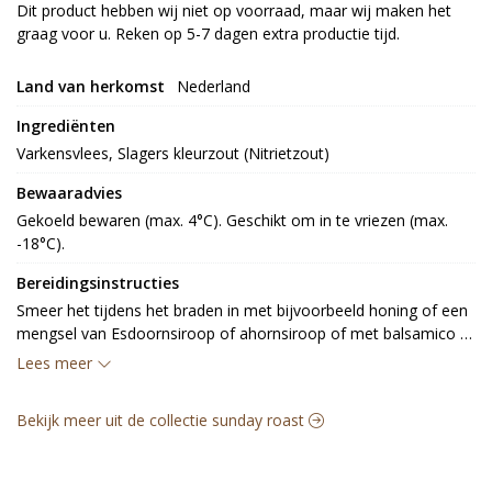
Dit product hebben wij niet op voorraad, maar wij maken het
graag voor u. Reken op 5-7 dagen extra productie tijd.
Land van herkomst
Nederland
Ingrediënten
Varkensvlees, Slagers kleurzout (Nitrietzout)
Bewaaradvies
Gekoeld bewaren (max. 4°C). Geschikt om in te vriezen (max. 
-18°C).
Bereidingsinstructies
Smeer het tijdens het braden in met bijvoorbeeld honing of een 
mengsel van Esdoornsiroop of ahornsiroop of met balsamico 
azijn. Gaar het vlees met een kern temp van 63 graden.
Lees meer
Bekijk meer uit de collectie sunday roast