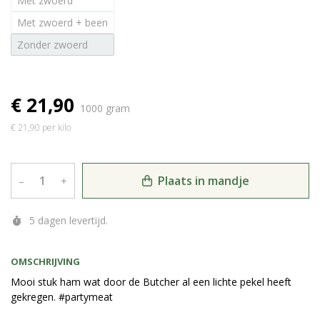
Met zwoerd
Met zwoerd + been
Zonder zwoerd
€ 21,90
1000 gram
€ 21,90 per kilo
Plaats in mandje
–
+
5 dagen levertijd.
OMSCHRIJVING
Mooi stuk ham wat door de Butcher al een lichte pekel heeft
gekregen. #partymeat