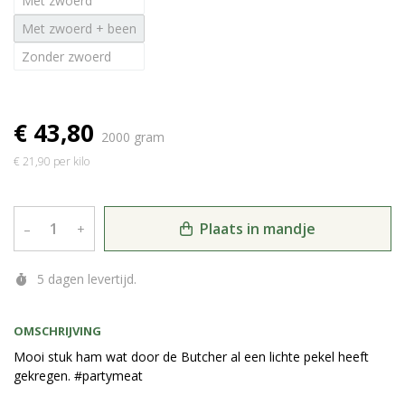
Met zwoerd
Met zwoerd + been
Zonder zwoerd
€ 43,80
2000 gram
€ 21,90 per kilo
Plaats in mandje
–
+
5 dagen levertijd.
OMSCHRIJVING
Mooi stuk ham wat door de Butcher al een lichte pekel heeft
gekregen. #partymeat