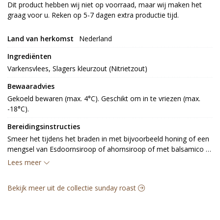
Dit product hebben wij niet op voorraad, maar wij maken het
graag voor u. Reken op 5-7 dagen extra productie tijd.
Land van herkomst
Nederland
Ingrediënten
Varkensvlees, Slagers kleurzout (Nitrietzout)
Bewaaradvies
Gekoeld bewaren (max. 4°C). Geschikt om in te vriezen (max. 
-18°C).
Bereidingsinstructies
Smeer het tijdens het braden in met bijvoorbeeld honing of een 
mengsel van Esdoornsiroop of ahornsiroop of met balsamico 
azijn. Gaar het vlees met een kern temp van 63 graden.
Lees meer
Bekijk meer uit de collectie sunday roast