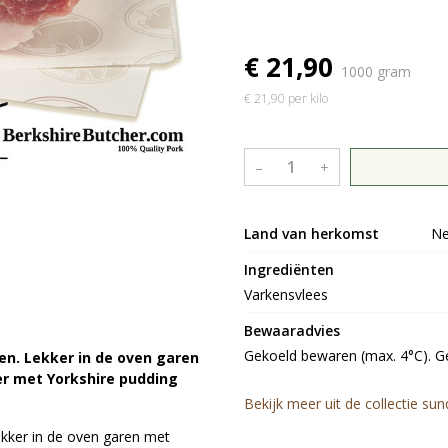
€ 21,90
1000 gram
€ 21,90 per kilo
–
+
Land van herkomst
Ne
Ingrediënten
Varkensvlees
Bewaaradvies
Gekoeld bewaren (max. 4°C). Ge
en. Lekker in de oven garen
er met Yorkshire pudding
Bekijk meer uit de collectie su
ekker in de oven garen met