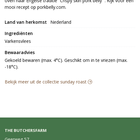
oven naar Engelse traditie “Crispy skin pork belly” . Kijk voor een
mooi recept op porkbelly.com.
Land van herkomst
Nederland
Ingrediënten
Varkensvlees
Bewaaradvies
Gekoeld bewaren (max. 4°C). Geschikt om in te vriezen (max. 
-18°C).
Bekijk meer uit de collectie sunday roast
THE BUTCHERSFARM
Geerweg 57