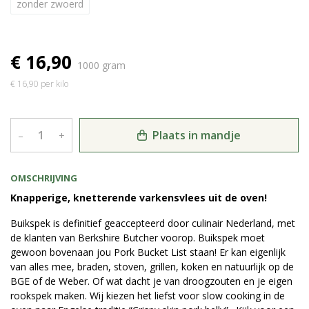
zonder zwoerd
€ 16,90
1000 gram
€ 16,90 per kilo
Plaats in mandje
–
+
OMSCHRIJVING
Knapperige, knetterende varkensvlees uit de oven!
Buikspek is definitief geaccepteerd door culinair Nederland, met
de klanten van Berkshire Butcher voorop. Buikspek moet
gewoon bovenaan jou Pork Bucket List staan! Er kan eigenlijk
van alles mee, braden, stoven, grillen, koken en natuurlijk op de
BGE of de Weber. Of wat dacht je van droogzouten en je eigen
rookspek maken. Wij kiezen het liefst voor slow cooking in de