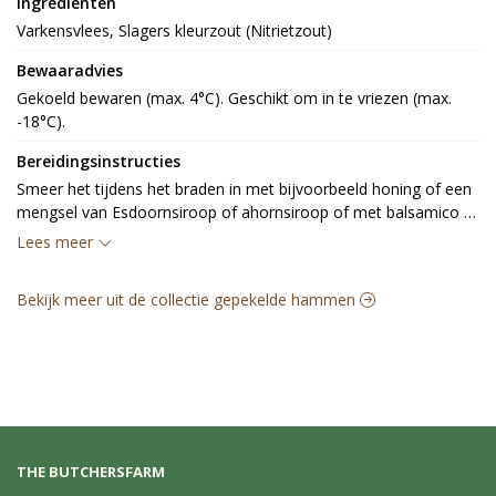
Ingrediënten
Varkensvlees, Slagers kleurzout (Nitrietzout)
Bewaaradvies
Gekoeld bewaren (max. 4°C). Geschikt om in te vriezen (max. 
-18°C).
Bereidingsinstructies
Smeer het tijdens het braden in met bijvoorbeeld honing of een 
mengsel van Esdoornsiroop of ahornsiroop of met balsamico 
azijn. Gaar het vlees met een kern temp van 63 graden.
Lees meer
Bekijk meer uit de collectie gepekelde hammen
THE BUTCHERSFARM