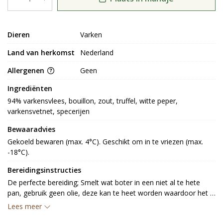
Dieren
Varken
Land van herkomst
Nederland
Allergenen
Geen
Ingrediënten
94% varkensvlees, bouillon, zout, truffel, witte peper, 
varkensvetnet, specerijen
Bewaaradvies
Gekoeld bewaren (max. 4°C). Geschikt om in te vriezen (max. 
-18°C).
Bereidingsinstructies
De perfecte bereiding; Smelt wat boter in een niet al te hete 
pan, gebruik geen olie, deze kan te heet worden waardoor het 
velletje van de Crepinette zal barsten, laat het vuur half hoog 
Lees meer
staan en leg de crepinette in de pan. Plaats een deksel op de 