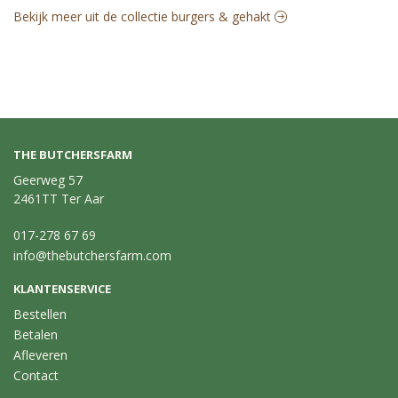
pan en smoor de Crepinette langzaam en zachtjes gaar, haal na 
Bekijk meer uit de collectie burgers & gehakt
20 a 25 minuutjes de deksel van de pan en zet het vuur iets 
hoger om in de laatste 2 minuten de Crepinette mooi bruin te 
bakken.
THE BUTCHERSFARM
Geerweg 57
2461TT Ter Aar
017-278 67 69
info@thebutchersfarm.com
KLANTENSERVICE
Bestellen
Betalen
Afleveren
Contact