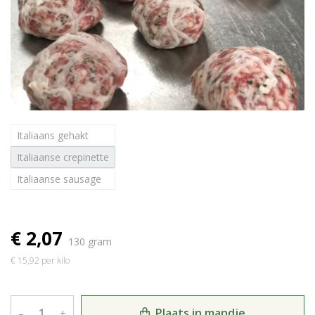
Italiaans gehakt
Italiaanse crepinette
Italiaanse sausage
€ 2,07
130 gram
€ 15,92 per kilo
Plaats in mandje
–
+