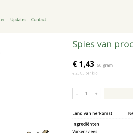
ten
Updates
Contact
Spies van pro
€ 1,43
60 gram
€ 23,83 per kilo
–
+
Land van herkomst
Ne
Ingrediënten
Varkensvlees