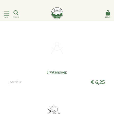
MAND
ZOEKEN
MENU
Erwtensoep
€ 6,25
per stuk