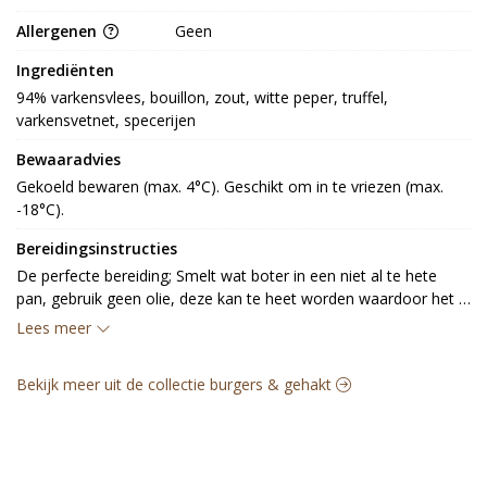
Allergenen
Geen
Ingrediënten
94% varkensvlees, bouillon, zout, witte peper, truffel, 
varkensvetnet, specerijen
Bewaaradvies
Gekoeld bewaren (max. 4°C). Geschikt om in te vriezen (max. 
-18°C).
Bereidingsinstructies
De perfecte bereiding; Smelt wat boter in een niet al te hete 
pan, gebruik geen olie, deze kan te heet worden waardoor het 
velletje van de Crepinette zal barsten, laat het vuur half hoog 
Lees meer
staan en leg de crepinette in de pan. Plaats een deksel op de 
pan en smoor de Crepinette langzaam en zachtjes gaar, haal na 
Bekijk meer uit de collectie burgers & gehakt
20 a 25 minuutjes de deksel van de pan en zet het vuur iets 
hoger om in de laatste 2 minuten de Crepinette mooi bruin te 
bakken.