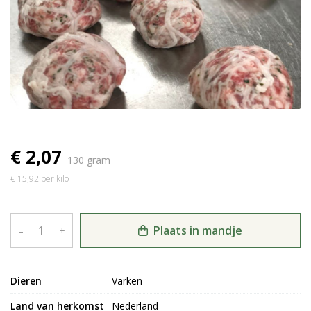
€ 2,07
130 gram
€ 15,92 per kilo
Plaats in mandje
–
+
Dieren
Varken
Land van herkomst
Nederland