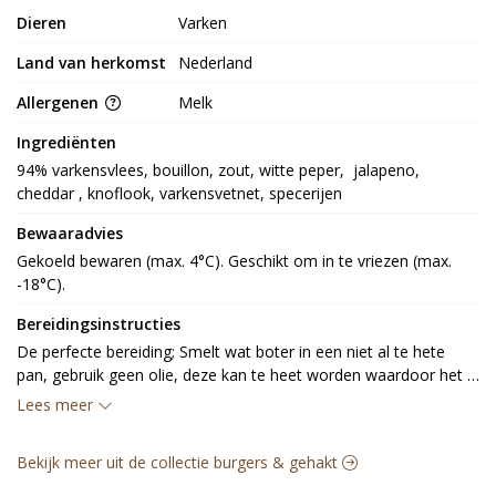
Dieren
Varken
Land van herkomst
Nederland
Allergenen
Melk
Ingrediënten
94% varkensvlees, bouillon, zout, witte peper,  jalapeno, 
cheddar , knoflook, varkensvetnet, specerijen
Bewaaradvies
Gekoeld bewaren (max. 4°C). Geschikt om in te vriezen (max. 
-18°C).
Bereidingsinstructies
De perfecte bereiding; Smelt wat boter in een niet al te hete 
pan, gebruik geen olie, deze kan te heet worden waardoor het 
velletje van de Crepinette zal barsten, laat het vuur half hoog 
Lees meer
staan en leg de crepinette in de pan. Plaats een deksel op de 
pan en smoor de Crepinette langzaam en zachtjes gaar, haal na 
Bekijk meer uit de collectie burgers & gehakt
20 a 25 minuutjes de deksel van de pan en zet het vuur iets 
hoger om in de laatste 2 minuten de Crepinette mooi bruin te 